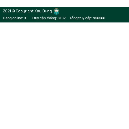
2021 © Copyright Xay Dung.
Đang online: 31
Truy cập tháng: 8132
Tổng truy cập: 956566