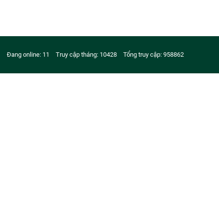
Đang online: 11
Truy cập tháng: 10428
Tổng truy cập: 958862