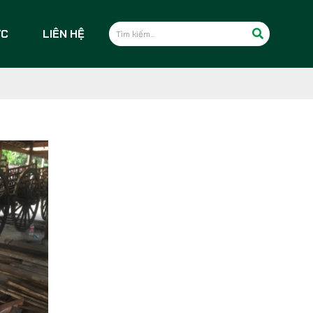
ỨC
LIÊN HỆ