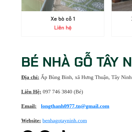
Xe bò cỗ 1
Liên hệ
BÉ NHÀ GỖ TÂY 
Địa chỉ:
Ấp Bùng Binh, xã Hưng Thuận, Tây Ninh
Liên Hệ:
097 746 3840 (Bé)
Email:
longthanh0977.tn@gmail.com
Website:
benhagotayninh.com