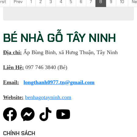
irst
Prev
1
2
3
4
5
6
7
8
9
10
Ne
BÉ NHÀ GỖ TÂY NINH
Địa chỉ:
Ấp Bùng Binh, xã Hưng Thuận, Tây Ninh
Liên Hệ:
097 746 3840 (Bé)
Email:
longthanh0977.tn@gmail.com
Website:
benhagotayninh.com
CHÍNH SÁCH