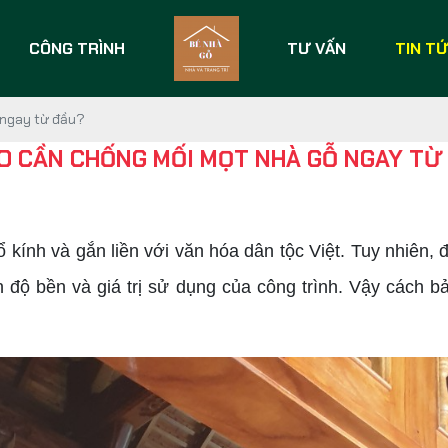
CÔNG TRÌNH
TƯ VẤN
TIN T
 ngay từ đầu?
AO CẦN CHỐNG MỐI MỌT NHÀ GỖ NGAY TỪ
ính và gắn liền với văn hóa dân tộc Việt. Tuy nhiên, đi
n độ bền và giá trị sử dụng của công trình. Vậy cách 