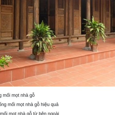
ng mối mọt nhà gỗ
hống mối mọt nhà gỗ hiệu quả
mối mọt nhà gỗ từ bên ngoài