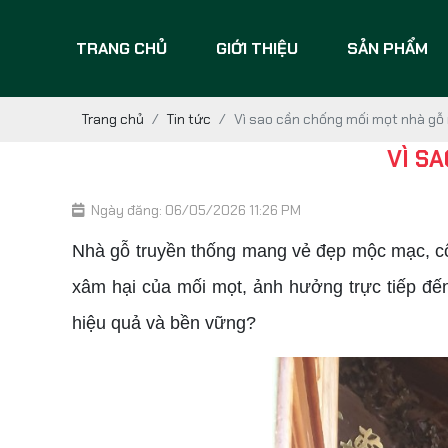
TRANG CHỦ
GIỚI THIỆU
SẢN PHẨM
Trang chủ
Tin tức
Vì sao cần chống mối mọt nhà gỗ
VÌ S
Ngày đăng: 06/05/2026 11:26 PM
Nhà gỗ truyền thống mang vẻ đẹp mộc mạc, cổ k
xâm hại của mối mọt, ảnh hưởng trực tiếp đế
hiệu quả và bền vững?