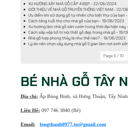
XU HƯỚNG XÂY NHÀ GỖ CẤP 4 ĐẸP - 22/06/2024
GIỚI THIỆU VỀ NHÀ GỖ TRUYỀN THỐNG VIỆT NAM - 22/0
Ưu điểm khi sử dụng gỗ tự nhiên cho biệt thự của bạn 
Cách tăng tuổi thọ cho nhà gỗ của bạn - 19/06/2023
Xu hướng làm nhà gỗ sân vườn trong thời đại hiện nay
Cách sắp xếp bố trí nội thất gỗ đẹp trong nhà gỗ - 19/
Nhà gỗ hợp phong thủy là như thế nào? - 19/06/2023
Lý do nên chọn xây dựng nhà gỗ 5 gian làm nơi sinh s
Page 5 / 10
BÉ NHÀ GỖ TÂY 
Địa chỉ:
Ấp Bùng Binh, xã Hưng Thuận, Tây Ninh
Liên Hệ:
097 746 3840 (Bé)
Email:
longthanh0977.tn@gmail.com