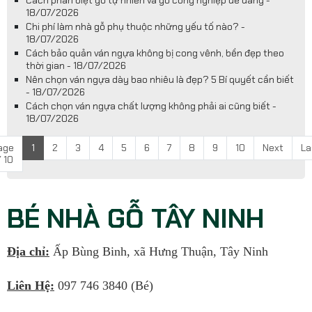
18/07/2026
Chi phí làm nhà gỗ phụ thuộc những yếu tố nào? -
18/07/2026
Cách bảo quản ván ngựa không bị cong vênh, bền đẹp theo
thời gian - 18/07/2026
Nên chọn ván ngựa dày bao nhiêu là đẹp? 5 Bí quyết cần biết
- 18/07/2026
Cách chọn ván ngựa chất lượng không phải ai cũng biết -
18/07/2026
age
1
2
3
4
5
6
7
8
9
10
Next
La
/ 10
BÉ NHÀ GỖ TÂY NINH
Địa chỉ:
Ấp Bùng Binh, xã Hưng Thuận, Tây Ninh
Liên Hệ:
097 746 3840 (Bé)