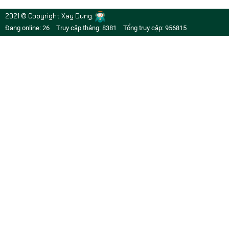
2021 © Copyright Xay Dung.
Đang online: 26
Truy cập tháng: 8381
Tổng truy cập: 956815