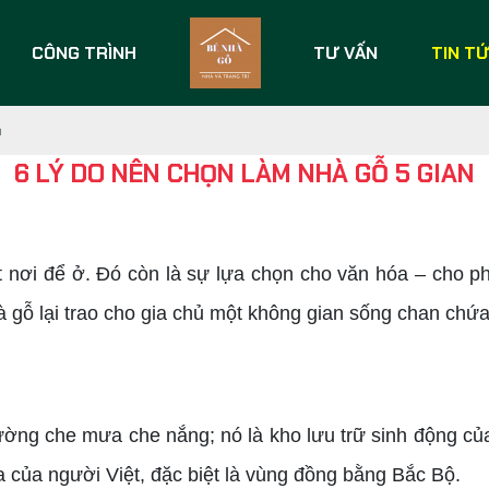
CÔNG TRÌNH
TƯ VẤN
TIN T
n
6 LÝ DO NÊN CHỌN LÀM NHÀ GỖ 5 GIAN
 nơi để ở. Đó còn là sự lựa chọn cho văn hóa – cho p
hà gỗ lại trao cho gia chủ một không gian sống chan chứa 
ường che mưa che nắng; nó là kho lưu trữ sinh động của 
óa của người Việt, đặc biệt là vùng đồng bằng Bắc Bộ.