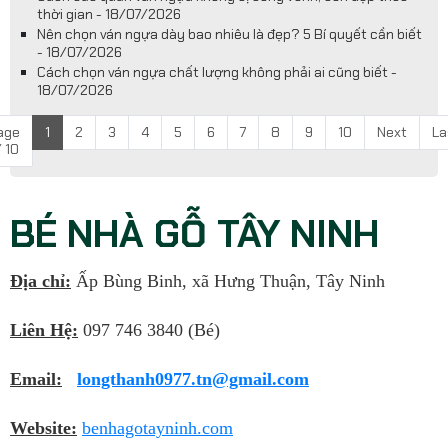
thời gian - 18/07/2026
Nên chọn ván ngựa dày bao nhiêu là đẹp? 5 Bí quyết cần biết
- 18/07/2026
Cách chọn ván ngựa chất lượng không phải ai cũng biết -
18/07/2026
age
1
2
3
4
5
6
7
8
9
10
Next
La
/ 10
BÉ NHÀ GỖ TÂY NINH
Địa chỉ:
Ấp Bùng Binh, xã Hưng Thuận, Tây Ninh
Liên Hệ:
097 746 3840 (Bé)
Email:
longthanh0977.tn@gmail.com
Website:
benhagotayninh.com