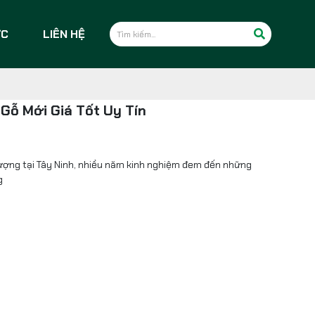
ỨC
LIÊN HỆ
Gỗ Mới Giá Tốt Uy Tín
lượng tại Tây Ninh, nhiều năm kinh nghiệm đem đến những
g