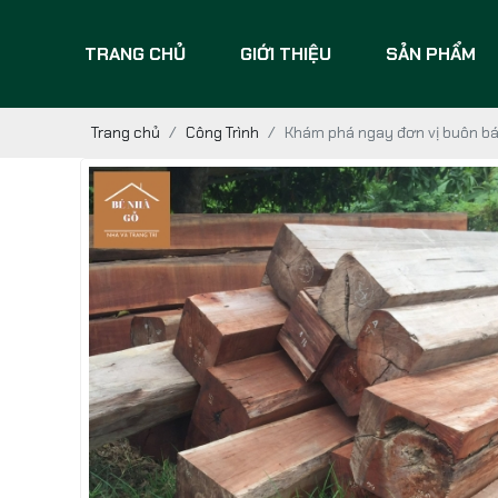
TRANG CHỦ
GIỚI THIỆU
SẢN PHẨM
Trang chủ
Công Trình
Khám phá ngay đơn vị buôn bán