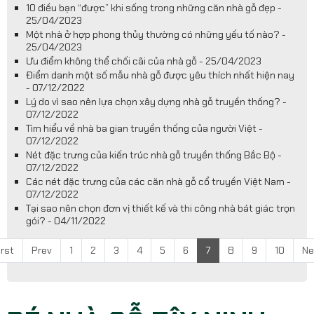
​10 điều bạn “được” khi sống trong những căn nhà gỗ đẹp -
25/04/2023
Một nhà ở hợp phong thủy thường có những yếu tố nào? -
25/04/2023
Ưu điểm không thể chối cãi của nhà gỗ - 25/04/2023
Điểm danh một số mẫu nhà gỗ được yêu thích nhất hiện nay
- 07/12/2022
Lý do vì sao nên lựa chọn xây dựng nhà gỗ truyền thống? -
07/12/2022
Tìm hiểu về nhà ba gian truyền thống của người Việt -
07/12/2022
Nét đặc trưng của kiến trúc nhà gỗ truyền thống Bắc Bộ -
07/12/2022
Các nét đặc trưng của các căn nhà gỗ cổ truyền Việt Nam -
07/12/2022
Tại sao nên chọn đơn vị thiết kế và thi công nhà bát giác trọn
gói? - 04/11/2022
irst
Prev
1
2
3
4
5
6
7
8
9
10
Ne