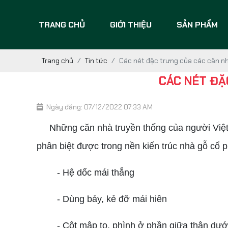
TRANG CHỦ
GIỚI THIỆU
SẢN PHẨM
Trang chủ
Tin tức
Các nét đặc trưng của các căn n
CÁC NÉT ĐẶ
Ngày đăng: 07/12/2022 07:33 AM
Những căn nhà truyền thống của người Việt Na
phân biệt được trong nền kiến trúc nhà gỗ cổ
- Hệ dốc mái thẳng
- Dùng bảy, kẻ đỡ mái hiên
- Cột mập to, phình ở phần giữa thân dướ