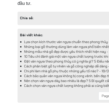
đầu tư.
Chia sẻ:
Bài viết khác:
Lựa chọn kích thước ván ngựa chuẩn theo phong thủy
Những loại gỗ thường dùng làm ván ngựa phổ biến nhấ
Những mẫu nhà gỗ đẹp được yêu thích nhất hiện nay -
10 Tiêu chí đánh giá một ván ngựa chất lượng trước kh
Đặt ván ngựa theo phong thủy có ý nghĩa gì? 5 Điều nê
Cách phân biệt gỗ tự nhiên và gỗ công nghiệp dễ dàng
Chi phí làm nhà gỗ phụ thuộc những yếu tố nào? - 18/
Cách bảo quản ván ngựa không bị cong vênh, bền đẹp t
Nên chọn ván ngựa dày bao nhiêu là đẹp? 5 Bí quyết cầ
Cách chọn ván ngựa chất lượng không phải ai cũng biế
Page