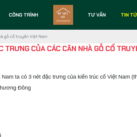
CÔNG TRÌNH
TƯ VẤN
TIN T
hà gỗ cổ truyền Việt Nam
C TRƯNG CỦA CÁC CĂN NHÀ GỖ CỔ TRUY
m ta có 3 nét đặc trưng của kiến trúc cổ Việt Nam (th
 phương Đông
i