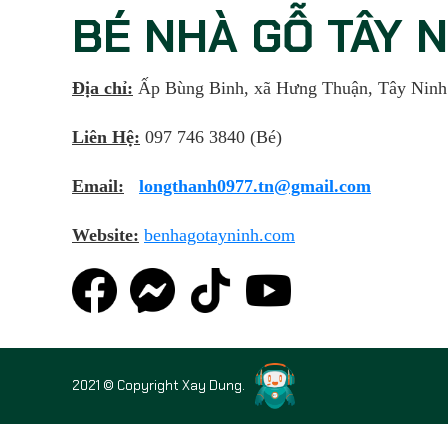
BÉ NHÀ GỖ TÂY 
Địa chỉ:
Ấp Bùng Binh, xã Hưng Thuận, Tây Ninh
Liên Hệ:
097 746 3840 (Bé)
Email:
longthanh0977.tn@gmail.com
Website:
benhagotayninh.com
2021 © Copyright Xay Dung.