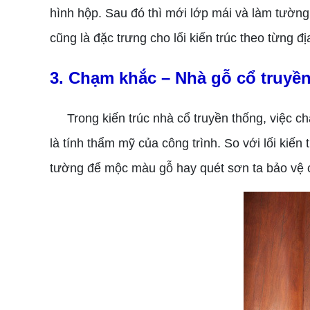
hình hộp. Sau đó thì mới lớp mái và làm tường n
cũng là đặc trưng cho lối kiến trúc theo từng đ
3. Chạm khắc – Nhà gỗ cổ truyề
Trong kiến trúc nhà cổ truyền thống, việc chạ
là tính thẩm mỹ của công trình. So với lối kiế
tường để mộc màu gỗ hay quét sơn ta bảo vệ c