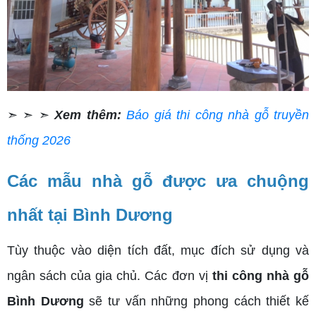
➣ ➣ ➣
Xem thêm:
Báo giá thi công nhà gỗ truyền
thống 2026
Các mẫu nhà gỗ được ưa chuộng
nhất tại Bình Dương
Tùy thuộc vào diện tích đất, mục đích sử dụng và
ngân sách của gia chủ. Các đơn vị
thi công nhà gỗ
Bình Dương
sẽ tư vấn những phong cách thiết kế