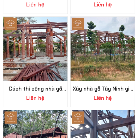
miền Tây Nam Bộ giá
Ninh đậm chất xưa
Liên hệ
Liên hệ
cạnh tranh
Cách thi công nhà gỗ
Xây nhà gỗ Tây Ninh giá
truyền thống, quy tình
rẻ: Tiết kiệm nhưng đẳng
Liên hệ
Liên hệ
thi công chuyên nghiệp
cấp