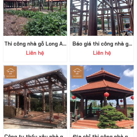
Thi công nhà gỗ Long An
Báo giá thi công nhà gỗ
bền, đẹp, giá cạnh tranh
Tây Ninh chi tiết mới
Liên hệ
Liên hệ
nhất 2026
Công ty thầu xây nhà gỗ
Địa chỉ thi công nhà gỗ