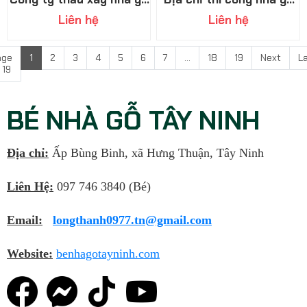
Tây Ninh uy tín
Đồng Nai uy tín có tiếng
Liên hệ
Liên hệ
age
1
2
3
4
5
6
7
...
18
19
Next
L
 19
BÉ NHÀ GỖ TÂY NINH
Địa chỉ:
Ấp Bùng Binh, xã Hưng Thuận, Tây Ninh
Liên Hệ:
097 746 3840 (Bé)
Email:
longthanh0977.tn@gmail.com
Website:
benhagotayninh.com