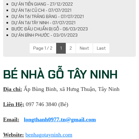
DỰ ÁN TIỀN GIANG - 27/12/2022
DỰ ÁN TẠI CỦ CHI - 07/07/2021
DỰ ÁN TẠI TRẢNG BÀNG - 07/07/2021
DỰ ÁN TẠI TÂY NINH - 07/07/2021
BƯỚC ĐẦU CHUẨN BỊ GỖ - 06/03/2023
DỰ ÁN BÌNH PHƯỚC - 03/01/2023
Page 1 / 2
1
2
Next
Last
BÉ NHÀ GỖ TÂY NINH
Địa chỉ:
Ấp Bùng Binh, xã Hưng Thuận, Tây Ninh
Liên Hệ:
097 746 3840 (Bé)
Email:
longthanh0977.tn@gmail.com
Website:
benhagotayninh.com