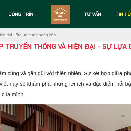
CÔNG TRÌNH
TƯ VẤN
TIN T
iện đại - Sự lựa chọn hoàn hảo
P TRUYỀN THỐNG VÀ HIỆN ĐẠI - SỰ LỰA
m cúng và gần gũi với thiên nhiên. Sự kết hợp giữa pho
viết này sẽ khám phá những lợi ích và đặc điểm nổi bật
 của mình.