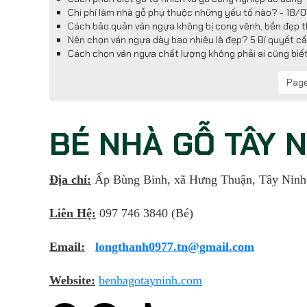
Chi phí làm nhà gỗ phụ thuộc những yếu tố nào? - 18/
Cách bảo quản ván ngựa không bị cong vênh, bền đẹp t
Nên chọn ván ngựa dày bao nhiêu là đẹp? 5 Bí quyết cầ
Cách chọn ván ngựa chất lượng không phải ai cũng biế
Page
BÉ NHÀ GỖ TÂY 
Địa chỉ:
Ấp Bùng Binh, xã Hưng Thuận, Tây Ninh
Liên Hệ:
097 746 3840 (Bé)
Email:
longthanh0977.tn@gmail.com
Website:
benhagotayninh.com