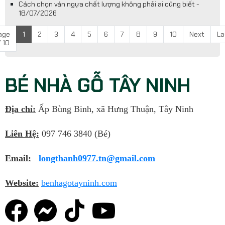
Cách chọn ván ngựa chất lượng không phải ai cũng biết -
18/07/2026
age
1
2
3
4
5
6
7
8
9
10
Next
La
/ 10
BÉ NHÀ GỖ TÂY NINH
Địa chỉ:
Ấp Bùng Binh, xã Hưng Thuận, Tây Ninh
Liên Hệ:
097 746 3840 (Bé)
Email:
longthanh0977.tn@gmail.com
Website:
benhagotayninh.com