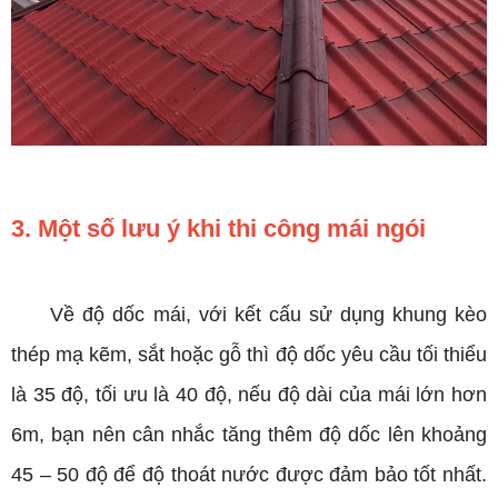
3. Một số lưu ý khi thi công mái ngói
Về độ dốc mái, với kết cấu sử dụng khung kèo
thép mạ kẽm, sắt hoặc gỗ thì độ dốc yêu cầu tối thiểu
là 35 độ, tối ưu là 40 độ, nếu độ dài của mái lớn hơn
6m, bạn nên cân nhắc tăng thêm độ dốc lên khoảng
45 – 50 độ để độ thoát nước được đảm bảo tốt nhất.