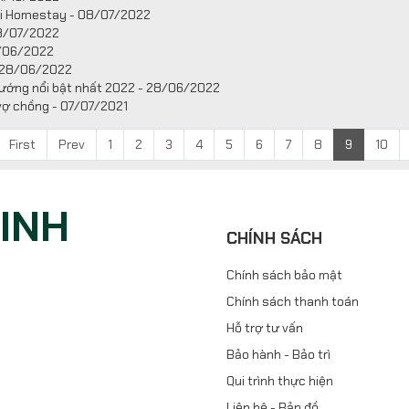
ini Homestay - 08/07/2022
08/07/2022
8/06/2022
- 28/06/2022
u hướng nổi bật nhất 2022 - 28/06/2022
vợ chồng - 07/07/2021
First
Prev
1
2
3
4
5
6
7
8
9
10
NINH
CHÍNH SÁCH
Chính sách bảo mật
Chính sách thanh toán
Hỗ trợ tư vấn
Bảo hành - Bảo trì
Qui trình thực hiện
Liên hệ - Bản đồ