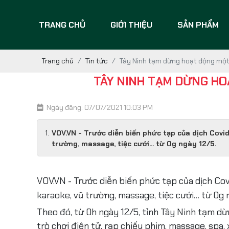
TRANG CHỦ
GIỚI THIỆU
SẢN PHẨM
Trang chủ
Tin tức
Tây Ninh tạm dừng hoạt động một s
TÂY NINH TẠM DỪNG HOẠ
Ngày đăng: 07/07/2021 10:03 PM
VOV.VN - Trước diễn biến phức tạp của dịch Covi
trường, massage, tiệc cưới… từ 0g ngày 12/5.
VOV.VN - Trước diễn biến phức tạp của dịch Cov
karaoke, vũ trường, massage, tiệc cưới… từ 0g 
Theo đó, từ 0h ngày 12/5, tỉnh Tây Ninh tạm dừ
trò chơi điện tử, rạp chiếu phim, massage, spa, 