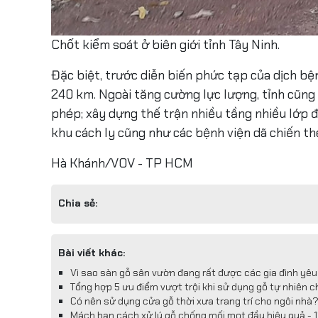
Chốt kiểm soát ở biên giới tỉnh Tây Ninh.
Đặc biệt, trước diễn biến phức tạp của dịch bệ
240 km. Ngoài tăng cường lực lượng, tỉnh cũng
phép; xây dựng thế trận nhiều tầng nhiều lớp đ
khu cách ly cũng như các bệnh viện dã chiến th
Hà Khánh/VOV - TP HCM
Chia sẻ:
Bài viết khác:
Vì sao sàn gỗ sân vườn đang rất được các gia đình yêu
Tổng hợp 5 ưu điểm vượt trội khi sử dụng gỗ tự nhiên 
Có nên sử dụng cửa gỗ thời xưa trang trí cho ngôi nhà?
Mách bạn cách xử lý gỗ chống mối mọt đầy hiệu quả - 