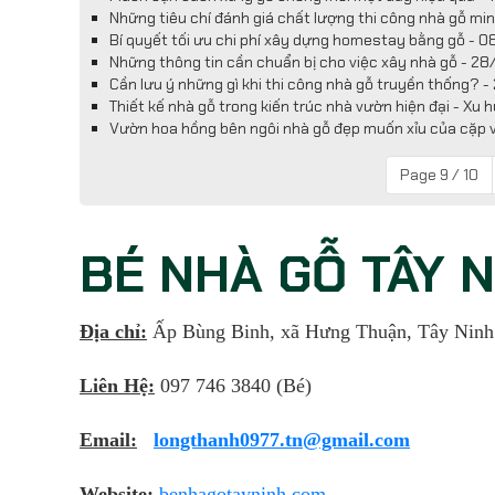
Những tiêu chí đánh giá chất lượng thi công nhà gỗ m
Bí quyết tối ưu chi phí xây dựng homestay bằng gỗ - 
Những thông tin cần chuẩn bị cho việc xây nhà gỗ - 2
Cần lưu ý những gì khi thi công nhà gỗ truyền thống? 
Thiết kế nhà gỗ trong kiến trúc nhà vườn hiện đại - X
Vườn hoa hồng bên ngôi nhà gỗ đẹp muốn xỉu của cặp 
Page 9 / 10
BÉ NHÀ GỖ TÂY 
Địa chỉ:
Ấp Bùng Binh, xã Hưng Thuận, Tây Ninh
Liên Hệ:
097 746 3840 (Bé)
Email:
longthanh0977.tn@gmail.com
Website:
benhagotayninh.com