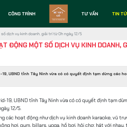
CÔNG TRÌNH
TƯ VẤN
TIN T
ố dịch vụ kinh doanh, giải trí từ 0h ngày 12/5
T ĐỘNG MỘT SỐ DỊCH VỤ KINH DOANH, GI
d-19, UBND tỉnh Tây Ninh vừa có có quyết định tạm dừng các hoạ
id-19, UBND tỉnh Tây Ninh vừa có có quyết định tạm dừng
ngày 12/5.
ng các hoạt động như dịch vụ kinh doanh karaoke, vũ trư
xông hơi, gym, billars, yoga, hồ bơi, hội chợ, hát với nhau