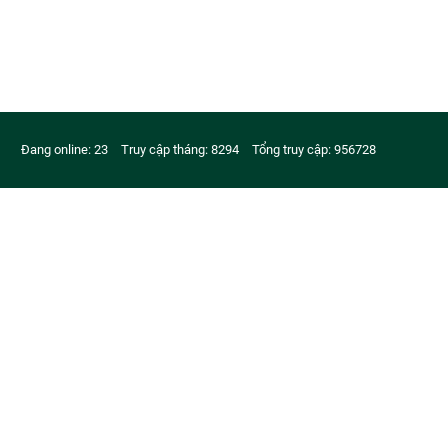
Đang online: 23
Truy cập tháng: 8294
Tổng truy cập: 956728