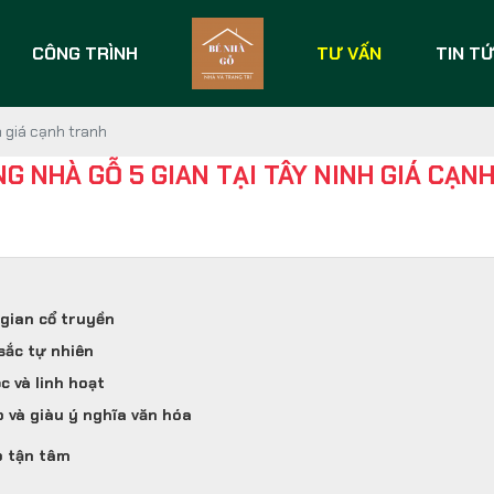
CÔNG TRÌNH
TƯ VẤN
TIN T
h giá cạnh tranh
NG NHÀ GỖ 5 GIAN TẠI TÂY NINH GIÁ CẠN
 gian cổ truyền
sắc tự nhiên
 và linh hoạt
o và giàu ý nghĩa văn hóa
p tận tâm