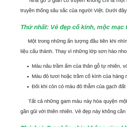
Nhà gỗ 5 gian cổ truyền không chỉ là một kh
truyền thống sâu sắc của người Việt. Dưới đâ
Thứ nhất: Vẻ đẹp cổ kính, mộc mạc 
Một trong những ấn tượng đầu tiên khi nhìn v
liệu cấu thành. Thay vì những lớp sơn hào nho
Màu nâu trầm ấm của thân gỗ tự nhiên, v
Màu đỏ tươi hoặc trầm cổ kính của hàng 
Đôi khi còn có màu đỏ thẫm của gạch đất n
Tất cả những gam màu này hòa quyện một các
gần gũi với thiên nhiên. Vẻ đẹp này không cần 