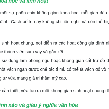
oa học và linh hoạt
một sự phân chia không gian khoa học, mỗi gian đều 
ình. Cách bố trí này không chỉ tiện nghi mà còn thể hi
sinh hoạt chung, nơi diễn ra các hoạt động gia đình n
các thành viên sum vầy và gắn kết.
 sử dụng làm phòng ngủ hoặc không gian cất trữ đồ đạ
ột vách ngăn được chế tác tỉ mỉ, có thể là vách đố vỏ 
ng tư vừa mang giá trị thẩm mỹ cao.
ần thiết, vừa tạo ra một không gian sinh hoạt chung rộ
inh xảo và giàu ý nghĩa văn hóa