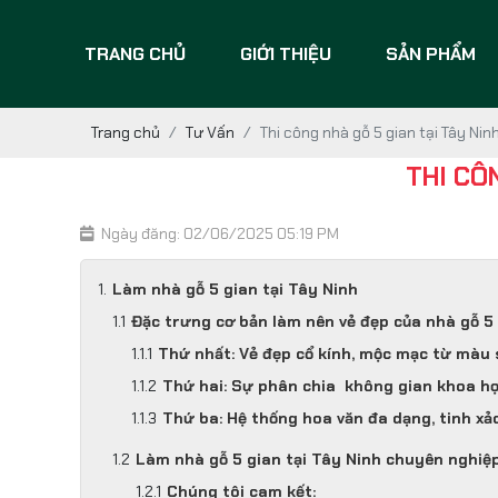
TRANG CHỦ
GIỚI THIỆU
SẢN PHẨM
Trang chủ
Tư Vấn
Thi công nhà gỗ 5 gian tại Tây Nin
THI CÔ
Ngày đăng: 02/06/2025 05:19 PM
Làm nhà gỗ 5 gian tại Tây Ninh
Đặc trưng cơ bản làm nên vẻ đẹp của nhà gỗ 5
Thứ nhất: Vẻ đẹp cổ kính, mộc mạc từ màu 
Thứ hai: Sự phân chia không gian khoa học
Thứ ba: Hệ thống hoa văn đa dạng, tinh xả
Làm nhà gỗ 5 gian tại Tây Ninh chuyên nghiệ
Chúng tôi cam kết: