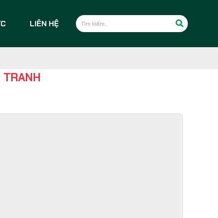
ỨC
LIÊN HỆ
H TRANH