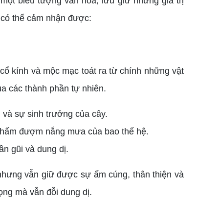
ột biểu tượng văn hóa, lưu giữ những giá trị
g có thể cảm nhận được:
cổ kính và mộc mạc toát ra từ chính những vật
ủa các thành phần tự nhiên.
 và sự sinh trưởng của cây.
, thấm đượm nắng mưa của bao thế hệ.
ần gũi và dung dị.
hưng vẫn giữ được sự ấm cúng, thân thiện và
rọng mà vẫn đỗi dung dị.