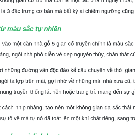
ông gian cư trú mà còn là một tác phẩm nghệ thuật, m
y là 3 đặc trưng cơ bản mà bất kỳ ai chiêm ngưỡng cũn
từ màu sắc tự nhiên
ào một căn nhà gỗ 5 gian cổ truyền chính là màu sắc 
áng, ngôi nhà phô diễn vẻ đẹp nguyên thủy, chân thật c
ới những đường vân độc đáo kể câu chuyện về thời gian
ngói ta lợp trên mái, gợi nhớ về những mái nhà xưa cũ
ung truyền thống lát nền hoặc trang trí, mang đến sự g
h nhịp nhàng, tạo nên một không gian đa sắc thái n
sự tô vẽ mà tự nó đã toát lên một khí chất riêng, sang t