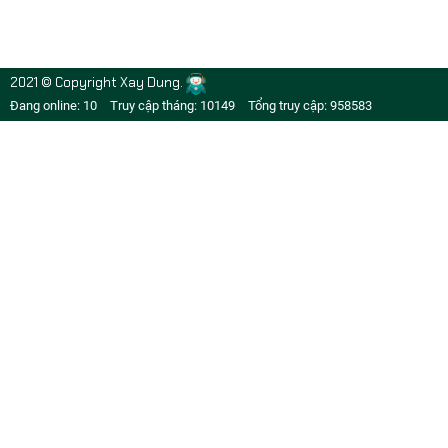
2021 © Copyright Xay Dung.
Đang online: 10
Truy cập tháng: 10149
Tổng truy cập: 958583