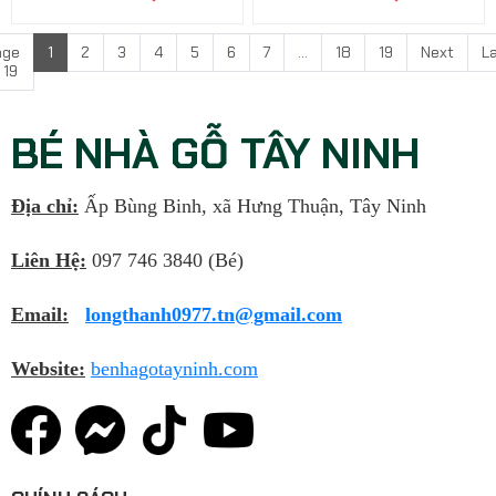
age
1
2
3
4
5
6
7
...
18
19
Next
L
 19
BÉ NHÀ GỖ TÂY NINH
Địa chỉ:
Ấp Bùng Binh, xã Hưng Thuận, Tây Ninh
Liên Hệ:
097 746 3840 (Bé)
Email:
longthanh0977.tn@gmail.com
Website:
benhagotayninh.com