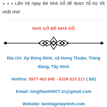
Liên hệ ngay Bé Nhà Gỗ để được hỗ trợ tốt
➧ ➧ ➧
nhất nhé!
NHÀ GỖ BÉ NHÀ GỖ
Địa chỉ: Ấp Bùng Binh, xã Hưng Thuận, Trảng
Bàng, Tây Ninh
Hotline:
0977 463 840 - 0339 633 217
( Bé)
Email: longthanh0977.tn@gmail.com
Website:
benhagotayninh.com