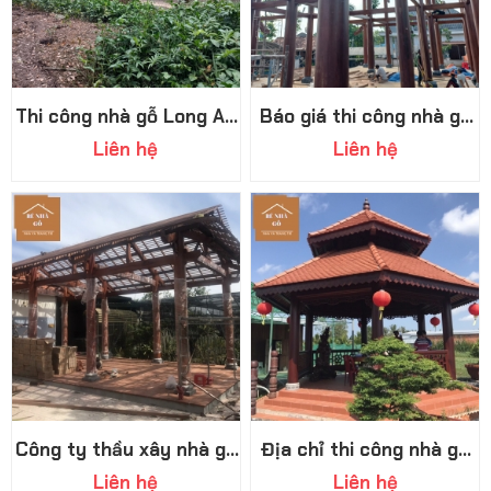
Thi công nhà gỗ Long An
Báo giá thi công nhà gỗ
bền, đẹp, giá cạnh tranh
Tây Ninh chi tiết mới
Liên hệ
Liên hệ
nhất 2026
Công ty thầu xây nhà gỗ
Địa chỉ thi công nhà gỗ
Tây Ninh uy tín
Đồng Nai uy tín có tiếng
Liên hệ
Liên hệ