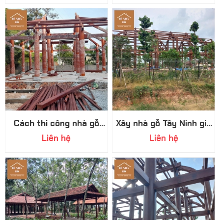
Cách thi công nhà gỗ
Xây nhà gỗ Tây Ninh giá
truyền thống, quy tình
rẻ: Tiết kiệm nhưng đẳng
Liên hệ
Liên hệ
thi công chuyên nghiệp
cấp