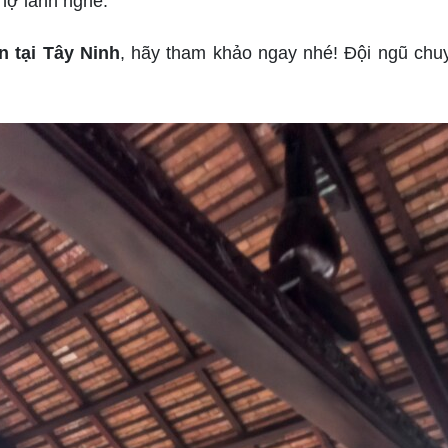
hợ lành nghề.
n tại Tây Ninh
, hãy tham khảo ngay nhé! Đội ngũ chuy