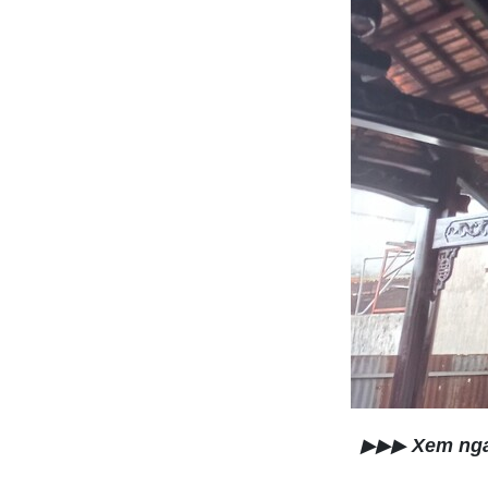
▶▶▶
Xem ng