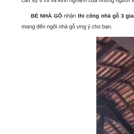
cần sự tỉ mỉ và kinh nghiệm của những người t
BÉ NHÀ GỖ
nhận
thi công nhà gỗ 3 gia
mang đến ngôi nhà gỗ ưng ý cho bạn.