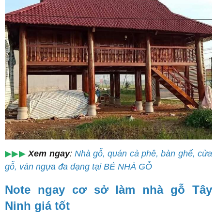
▶▶▶
Xem ngay
:
Nhà gỗ, quán cà phê, bàn ghế, cửa
gỗ, ván ngựa đa dạng tại BÉ NHÀ GỖ
Note ngay cơ sở làm nhà gỗ Tây
Ninh giá tốt