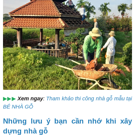
▶▶▶
Xem ngay
:
Tham khảo thi công nhà gỗ mẫu tại
BÉ NHÀ GỖ
Những lưu ý bạn cần nhớ khi xây
dựng nhà gỗ