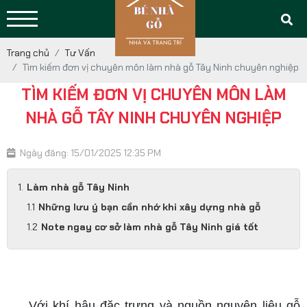
Trang chủ
Tư Vấn
Tìm kiếm đơn vị chuyên môn làm nhà gỗ Tây Ninh chuyên nghiệp
TÌM KIẾM ĐƠN VỊ CHUYÊN MÔN LÀM
NHÀ GỖ TÂY NINH CHUYÊN NGHIỆP
Ngày đăng: 15/01/2025 12:35 PM
Làm nhà gỗ Tây Ninh
Những lưu ý bạn cần nhớ khi xây dựng nhà gỗ
Note ngay cơ sở làm nhà gỗ Tây Ninh giá tốt
làm nhà gỗ tây ninh
Với khí hậu đặc trưng và nguồn nguyên liệu gỗ