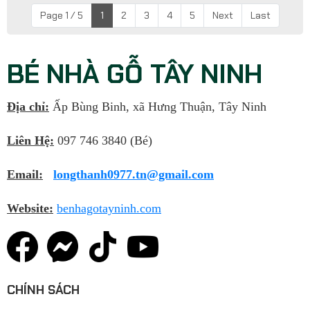
Page 1 / 5
1
2
3
4
5
Next
Last
BÉ NHÀ GỖ TÂY NINH
Địa chỉ:
Ấp Bùng Binh, xã Hưng Thuận, Tây Ninh
Liên Hệ:
097 746 3840 (Bé)
Email:
longthanh0977.tn@gmail.com
Website:
benhagotayninh.com
CHÍNH SÁCH