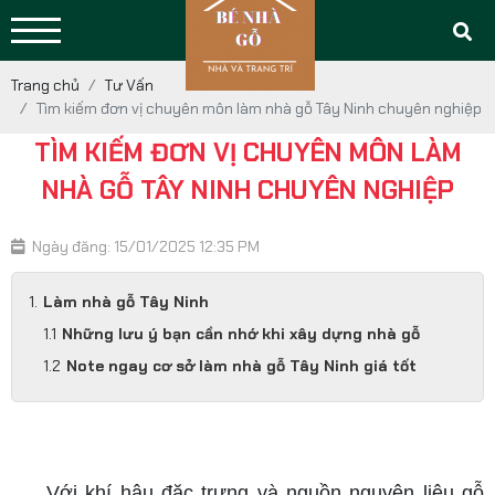
Trang chủ
Tư Vấn
Tìm kiếm đơn vị chuyên môn làm nhà gỗ Tây Ninh chuyên nghiệp
TÌM KIẾM ĐƠN VỊ CHUYÊN MÔN LÀM
NHÀ GỖ TÂY NINH CHUYÊN NGHIỆP
Ngày đăng: 15/01/2025 12:35 PM
Làm nhà gỗ Tây Ninh
Những lưu ý bạn cần nhớ khi xây dựng nhà gỗ
Note ngay cơ sở làm nhà gỗ Tây Ninh giá tốt
làm nhà gỗ tây ninh
Với khí hậu đặc trưng và nguồn nguyên liệu gỗ