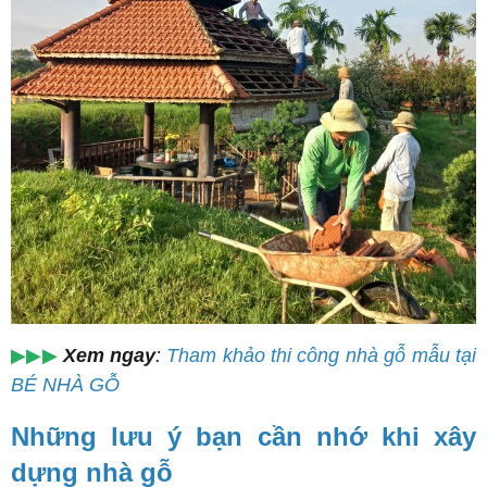
▶▶▶
Xem ngay
:
Tham khảo thi công nhà gỗ mẫu tại
BÉ NHÀ GỖ
Những lưu ý bạn cần nhớ khi xây
dựng nhà gỗ