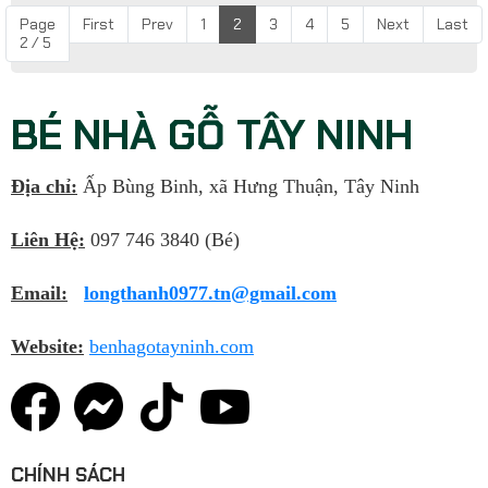
Page
First
Prev
1
2
3
4
5
Next
Last
2 / 5
BÉ NHÀ GỖ TÂY NINH
Địa chỉ:
Ấp Bùng Binh, xã Hưng Thuận, Tây Ninh
Liên Hệ:
097 746 3840 (Bé)
Email:
longthanh0977.tn@gmail.com
Website:
benhagotayninh.com
CHÍNH SÁCH