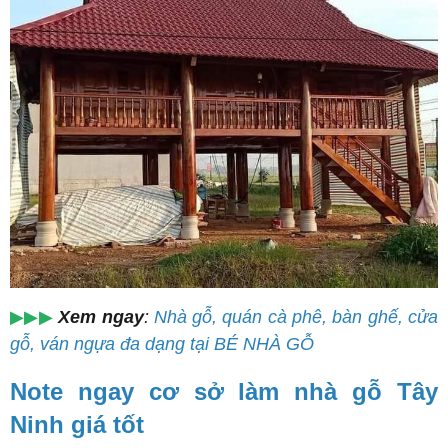
▶▶▶
Xem ngay
:
Nhà gỗ, quán cà phê, bàn ghế, cửa
gỗ, ván ngựa đa dạng tại BÉ NHÀ GỖ
Note ngay cơ sở làm nhà gỗ Tây
Ninh giá tốt