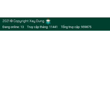
2021 © Copyright Xay Dung.
Đang online: 13
Truy cập tháng: 11441
Tổng truy cập: 959875