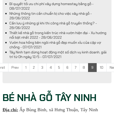
Bí quyết tối ưu chi phí xây dựng homestay bằng gỗ -
08/07/2022
Những thông tin cần chuẩn bị cho việc xây nhà gỗ -
28/06/2022
Cần lưu ý những gì khi thi công nhà gỗ truyền thống? -
28/06/2022
Thiết kế nhà gỗ trong kiến trúc nhà vườn hiện đại - Xu hướng
nổi bật nhất 2022 - 28/06/2022
Vườn hoa hồng bên ngôi nhà gỗ đẹp muốn xỉu của cặp vợ
chồng - 07/07/2021
Tây Ninh tạm dừng hoạt động một số dịch vụ kinh doanh, giải
trí từ 0h ngày 12/5 - 07/07/2021
irst
Prev
1
2
3
4
5
6
7
8
9
10
Ne
BÉ NHÀ GỖ TÂY NINH
Địa chỉ:
Ấp Bùng Binh, xã Hưng Thuận, Tây Ninh