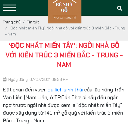
Trang chủ
Tin tức
‘Độc nhất miền Tây’: Ngôi nhà gỗ với kiến trúc 3 miền Bắc - Trung
- Nam
‘ĐỘC NHẤT MIỀN TÂY’: NGÔI NHÀ GỖ
VỚI KIẾN TRÚC 3 MIỀN BẮC - TRUNG -
NAM
Ngày đăng: 07/07/2021 09:58 PM
Đặt chân đến vườn
du lịch sinh thái
của lão nông Trần
Văn Liền (Năm Liền) ở TP.Cần Thơ, ai nấy đều ngẩn
ngơ trước ngôi nhà được xem là "độc nhất miền Tây"
3
được xây dựng từ 140 m
gỗ quý với kiến trúc 3 miền
Bắc - Trung - Nam.