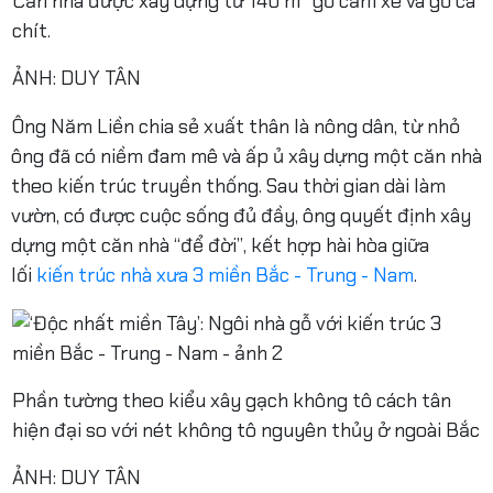
Căn nhà được xây dựng từ 140 m
gỗ căm xe và gỗ cà
chít.
ẢNH: DUY TÂN
Ông Năm Liền chia sẻ xuất thân là nông dân, từ nhỏ
ông đã có niềm đam mê và ấp ủ xây dựng một căn nhà
theo kiến trúc truyền thống. Sau thời gian dài làm
vườn, có được cuộc sống đủ đầy, ông quyết định xây
dựng một căn nhà “để đời”, kết hợp hài hòa giữa
lối
kiến trúc nhà xưa 3 miền Bắc - Trung - Nam
.
Phần tường theo kiểu xây gạch không tô cách tân
hiện đại so với nét không tô nguyên thủy ở ngoài Bắc
ẢNH: DUY TÂN