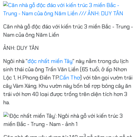
Căn nhà gỗ độc đáo với kiến trúc 3 miền Bắc - Trung -
Nam của ông Năm Liền
ẢNH: DUY TÂN
Ngôi nhà "
độc nhất miền Tây
" này nằm trong du lịch
sinh thái của ông Trần Văn Liền (65 tuổi, ở ấp Nhơn
Lộc 1, H.Phong Điền TP.
Cần Thơ
) với tên gọi vườn trái
cây Vàm Xáng. Khu vườn này bốn bề rợp bóng cây ăn
trái với hơn 40 loại được trồng trên diện tích hơn 3
ha.
3