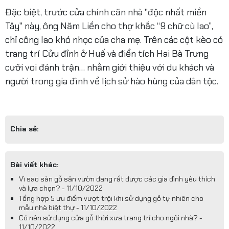
Đặc biệt, trước cửa chính căn nhà "độc nhất miền
Tây" này, ông Năm Liền cho thợ khắc “9 chữ cù lao”,
chỉ công lao khó nhọc của cha mẹ. Trên các cột kèo có
trang trí Cửu đỉnh ở Huế và điển tích Hai Bà Trưng
cưỡi voi đánh trận… nhằm giới thiệu với du khách và
người trong gia đình về lịch sử hào hùng của dân tộc.
Chia sẻ:
Bài viết khác:
Vì sao sàn gỗ sân vườn đang rất được các gia đình yêu thích
và lựa chọn? - 11/10/2022
Tổng hợp 5 ưu điểm vượt trội khi sử dụng gỗ tự nhiên cho
mẫu nhà biệt thự - 11/10/2022
Có nên sử dụng cửa gỗ thời xưa trang trí cho ngôi nhà? -
11/10/2022