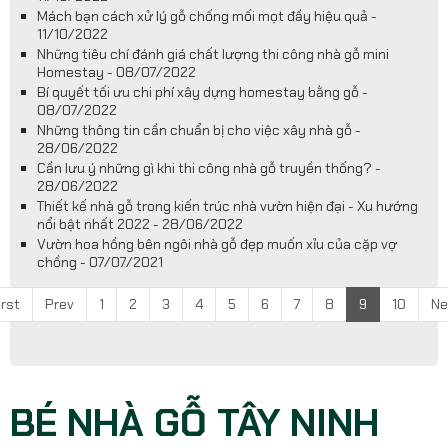
Mách bạn cách xử lý gỗ chống mối mọt đầy hiệu quả -
11/10/2022
Những tiêu chí đánh giá chất lượng thi công nhà gỗ mini
Homestay - 08/07/2022
Bí quyết tối ưu chi phí xây dựng homestay bằng gỗ -
08/07/2022
Những thông tin cần chuẩn bị cho việc xây nhà gỗ -
28/06/2022
Cần lưu ý những gì khi thi công nhà gỗ truyền thống? -
28/06/2022
Thiết kế nhà gỗ trong kiến trúc nhà vườn hiện đại - Xu hướng
nổi bật nhất 2022 - 28/06/2022
Vườn hoa hồng bên ngôi nhà gỗ đẹp muốn xỉu của cặp vợ
chồng - 07/07/2021
irst
Prev
1
2
3
4
5
6
7
8
9
10
Ne
BÉ NHÀ GỖ TÂY NINH