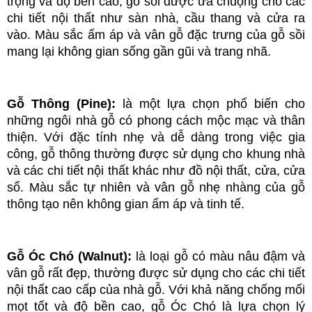
trọng và độ bền cao, gỗ sồi được ưa chuộng cho các 
chi tiết nội thất như sàn nhà, cầu thang và cửa ra 
vào. Màu sắc ấm áp và vân gỗ đặc trưng của gỗ sồi 
mang lại không gian sống gần gũi và trang nhã.
Gỗ Thông (Pine): 
là một lựa chọn phổ biến cho 
những ngôi nhà gỗ có phong cách mộc mạc và thân 
thiện. Với đặc tính nhẹ và dễ dàng trong việc gia 
công, gỗ thông thường được sử dụng cho khung nhà 
và các chi tiết nội thất khác như đồ nội thất, cửa, cửa 
sổ. Màu sắc tự nhiên và vân gỗ nhẹ nhàng của gỗ 
thông tạo nên không gian ấm áp và tinh tế.
Gỗ Óc Chó (Walnut): 
là loại gỗ có màu nâu đậm và 
vân gỗ rất đẹp, thường được sử dụng cho các chi tiết 
nội thất cao cấp của nhà gỗ. Với khả năng chống mối 
mọt tốt và độ bền cao, gỗ Óc Chó là lựa chọn lý 