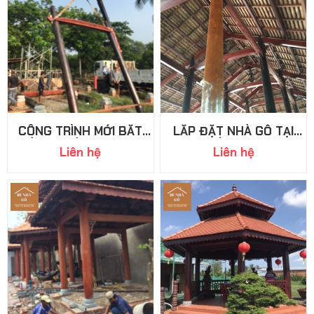
CÔNG TRÌNH MỚI BẮT
LẮP ĐẶT NHÀ GỖ TẠI
ĐẦU TẠI BÌNH DƯƠNG
ĐỒNG NAI
Liên hệ
Liên hệ