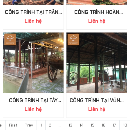
CÔNG TRÌNH TẠI TRẢNG
CÔNG TRÌNH HOÀN
BÀNG
THÀNH TẠI CỦ CHI
Liên hệ
Liên hệ
CÔNG TRÌNH TẠI TÂY
CÔNG TRÌNH TẠI VŨNG
NINH
TÀU
Liên hệ
Liên hệ
e
First
Prev
1
2
...
13
14
15
16
17
18