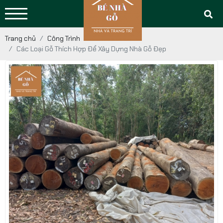
Trang chủ
Công Trình
Các Loại Gỗ Thích Hợp Để Xây Dựng Nhà Gỗ Đẹp