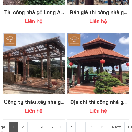
Thi công nhà gỗ Long An
Báo giá thi công nhà gỗ
bền, đẹp, giá cạnh tranh
Tây Ninh chi tiết mới
Liên hệ
Liên hệ
nhất 2026
Công ty thầu xây nhà gỗ
Địa chỉ thi công nhà gỗ
Tây Ninh uy tín
Đồng Nai uy tín có tiếng
Liên hệ
Liên hệ
age
1
2
3
4
5
6
7
...
18
19
Next
L