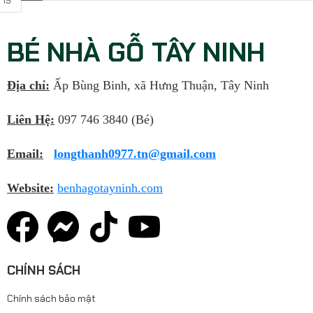
 19
BÉ NHÀ GỖ TÂY NINH
Địa chỉ:
Ấp Bùng Binh, xã Hưng Thuận, Tây Ninh
Liên Hệ:
097 746 3840 (Bé)
Email:
longthanh0977.tn@gmail.com
Website:
benhagotayninh.com
CHÍNH SÁCH
Chính sách bảo mật