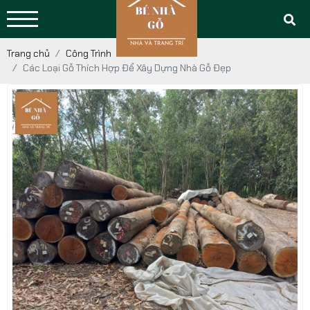
Trang chủ
Công Trình
Các Loại Gỗ Thích Hợp Để Xây Dựng Nhà Gỗ Đẹp