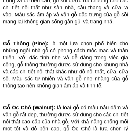
trọng và độ bền cao, gỗ sồi được ưa chuộng cho các 
chi tiết nội thất như sàn nhà, cầu thang và cửa ra 
vào. Màu sắc ấm áp và vân gỗ đặc trưng của gỗ sồi 
mang lại không gian sống gần gũi và trang nhã.
Gỗ Thông (Pine): 
là một lựa chọn phổ biến cho 
những ngôi nhà gỗ có phong cách mộc mạc và thân 
thiện. Với đặc tính nhẹ và dễ dàng trong việc gia 
công, gỗ thông thường được sử dụng cho khung nhà 
và các chi tiết nội thất khác như đồ nội thất, cửa, cửa 
sổ. Màu sắc tự nhiên và vân gỗ nhẹ nhàng của gỗ 
thông tạo nên không gian ấm áp và tinh tế.
Gỗ Óc Chó (Walnut): 
là loại gỗ có màu nâu đậm và 
vân gỗ rất đẹp, thường được sử dụng cho các chi tiết 
nội thất cao cấp của nhà gỗ. Với khả năng chống mối 
mọt tốt và độ bền cao, gỗ Óc Chó là lựa chọn lý 