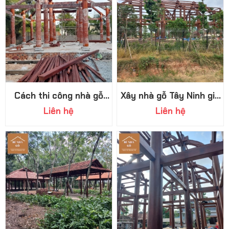
Cách thi công nhà gỗ
Xây nhà gỗ Tây Ninh giá
truyền thống, quy tình
rẻ: Tiết kiệm nhưng đẳng
Liên hệ
Liên hệ
thi công chuyên nghiệp
cấp