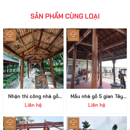
SẢN PHẨM CÙNG LOẠI
Nhận thi công nhà gỗ
Mẫu nhà gỗ 5 gian Tây
miền Tây Nam Bộ giá
Ninh đậm chất xưa
Liên hệ
Liên hệ
cạnh tranh