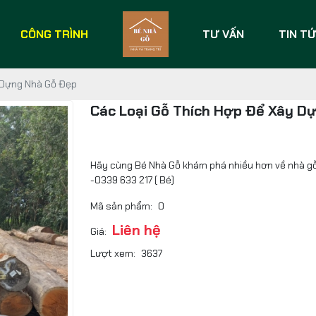
CÔNG TRÌNH
TƯ VẤN
TIN T
 Dựng Nhà Gỗ Đẹp
Các Loại Gỗ Thích Hợp Để Xây D
Hãy cùng Bé Nhà Gỗ khám phá nhiều hơn về nhà gỗ đ
-0339 633 217 ( Bé)
Mã sản phẩm:
0
Liên hệ
Giá:
Lượt xem:
3637