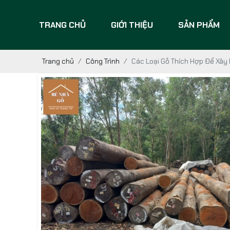
TRANG CHỦ
GIỚI THIỆU
SẢN PHẨM
Trang chủ
Công Trình
Các Loại Gỗ Thích Hợp Để Xây