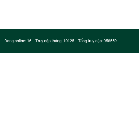
Đang online: 16
Truy cập tháng: 10125
Tổng truy cập: 958559