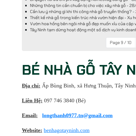
Những thông tin cần chuẩn bị cho việc xây nhà gỗ - 2
Cần lưu ý những gì khi thi công nhà gỗ truyền thống? 
Thiết kế nhà gỗ trong kiến trúc nhà vườn hiện đại - X
Vườn hoa hồng bên ngôi nhà gỗ đẹp muốn xỉu của cặp 
Tây Ninh tạm dừng hoạt động một số dịch vụ kinh doanh,
Page 9 / 10
BÉ NHÀ GỖ TÂY 
Địa chỉ:
Ấp Bùng Binh, xã Hưng Thuận, Tây Ninh
Liên Hệ:
097 746 3840 (Bé)
Email:
longthanh0977.tn@gmail.com
Website:
benhagotayninh.com