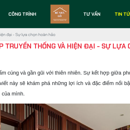
CÔNG TRÌNH
TƯ VẤN
TIN T
iện đại - Sự lựa chọn hoàn hảo
P TRUYỀN THỐNG VÀ HIỆN ĐẠI - SỰ LỰA
m cúng và gần gũi với thiên nhiên. Sự kết hợp giữa pho
viết này sẽ khám phá những lợi ích và đặc điểm nổi bật
 của mình.